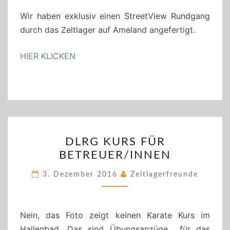
ZELTLAGER
Wir haben exklusiv einen StreetView Rundgang
durch das Zeltlager auf Ameland angefertigt.
HIER KLICKEN
DLRG
DLRG KURS FÜR
KURS
BETREUER/INNEN
FÜR
BETREUER/INNEN
3. Dezember 2016
Zeltlagerfreunde
Nein, das Foto zeigt keinen Karate Kurs im
Hallenbad. Das sind Übungsanzüge für das