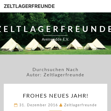
ZELTLAGERFREUNDE
ZELTLAGERFREUND
Avenwedde E.V.
Durchsuchen Nach
Autor:
Zeltlagerfreunde
FROHES
FROHES NEUES JAHR!
NEUES
JAHR!
31. Dezember 2016
Zeltlagerfreunde