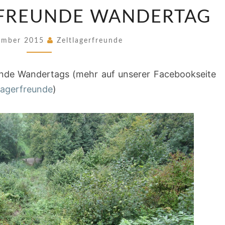
1.
RFREUNDE WANDERTAG
ZELTLAGERFREUNDE
WANDERTAG
ember 2015
Zeltlagerfreunde
reunde Wandertags (mehr auf unserer Facebookseite
lagerfreunde
)