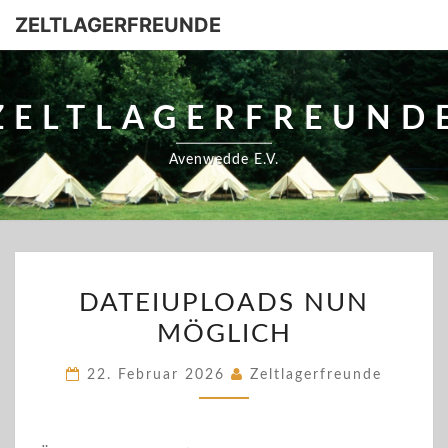
ZELTLAGERFREUNDE
ZELTLAGERFREUND
Avenwedde E.V.
DATEIUPLOADS
DATEIUPLOADS NUN
NUN
MÖGLICH
MÖGLICH
22. Februar 2026
Zeltlagerfreunde