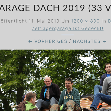
ARAGE DACH 2019 (33 V
röffentlicht
11. Mai 2019
Um
1200 × 800
In
D
Zeltlagergarage Ist Gedeckt!
← VORHERIGES
/
NÄCHSTES →